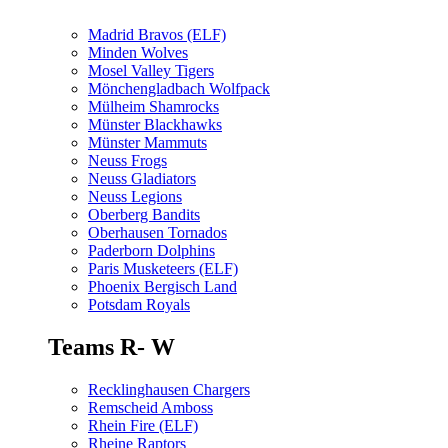
Madrid Bravos (ELF)
Minden Wolves
Mosel Valley Tigers
Mönchengladbach Wolfpack
Mülheim Shamrocks
Münster Blackhawks
Münster Mammuts
Neuss Frogs
Neuss Gladiators
Neuss Legions
Oberberg Bandits
Oberhausen Tornados
Paderborn Dolphins
Paris Musketeers (ELF)
Phoenix Bergisch Land
Potsdam Royals
Teams R- W
Recklinghausen Chargers
Remscheid Amboss
Rhein Fire (ELF)
Rheine Raptors