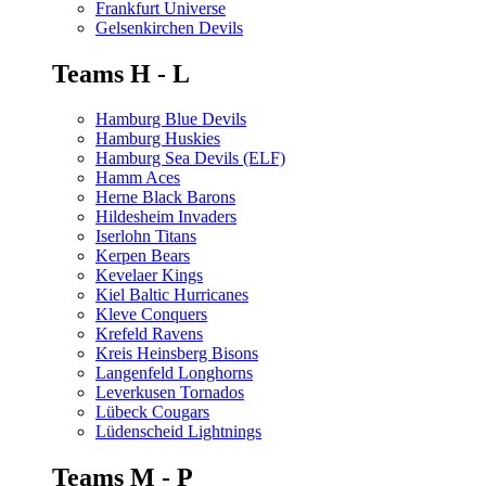
Frankfurt Universe
Gelsenkirchen Devils
Teams H - L
Hamburg Blue Devils
Hamburg Huskies
Hamburg Sea Devils (ELF)
Hamm Aces
Herne Black Barons
Hildesheim Invaders
Iserlohn Titans
Kerpen Bears
Kevelaer Kings
Kiel Baltic Hurricanes
Kleve Conquers
Krefeld Ravens
Kreis Heinsberg Bisons
Langenfeld Longhorns
Leverkusen Tornados
Lübeck Cougars
Lüdenscheid Lightnings
Teams M - P