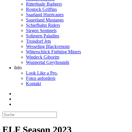
Ritterhude Badgers
Rostock Griffins
Saarland Hurricanes
Sauerland Mustangs
Schiefbahn Riders
Siegen Sentinels
Solingen Paladins
Troisdorf Jets
Wesseling Blackvenom
Witterschlick Fighting Miners
Windeck Giborim
Wuppertal Greyhounds
Info
Look Like a Pro.
Fotos anfordern
Kontakt
ELF Season 2023